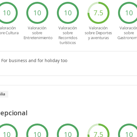
10
10
10
7.5
10
aloración
Valoración
Valoración
Valoración
Valoració
bre Cultura
sobre
sobre
sobre Deportes
sobre
Entretenimiento
Recorridos
y aventuras
Gastronom
turísticos
. For business and for holiday too
ilia
cepcional
10
10
10
7.5
10