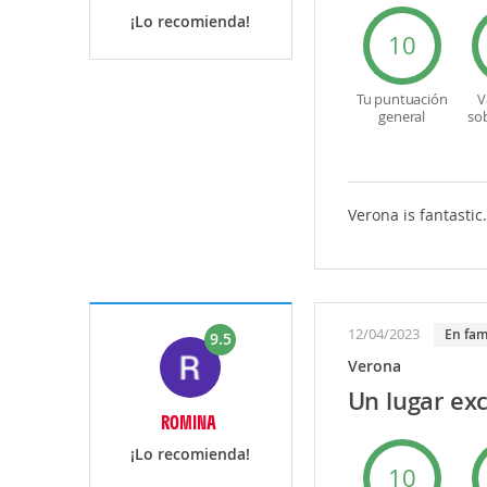
¡Lo recomienda!
10
Tu puntuación
V
general
so
Verona is fantastic
12/04/2023
En fam
9.5
Verona
Un lugar ex
ROMINA
¡Lo recomienda!
10