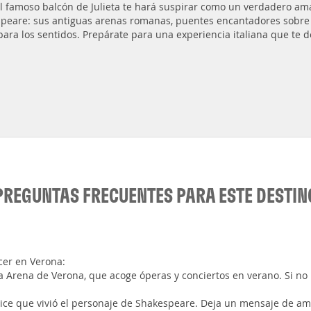
el famoso balcón de Julieta te hará suspirar como un verdadero a
peare: sus antiguas arenas romanas, puentes encantadores sobre el 
 para los sentidos. Prepárate para una experiencia italiana que te d
PREGUNTAS FRECUENTES PARA ESTE DESTIN
cer en Verona:
la Arena de Verona, que acoge óperas y conciertos en verano. Si no
e dice que vivió el personaje de Shakespeare. Deja un mensaje de a