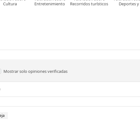
Cultura
Entretenimiento
Recorridos turísticos
Deportes y
aventuras
Mostrar solo
opiniones verificadas
n
eja