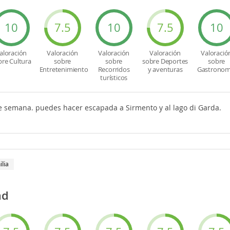
10
7.5
10
7.5
10
aloración
Valoración
Valoración
Valoración
Valoració
bre Cultura
sobre
sobre
sobre Deportes
sobre
Entretenimiento
Recorridos
y aventuras
Gastronom
turísticos
de semana. puedes hacer escapada a Sirmento y al lago di Garda.
ilia
ad