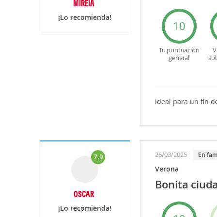
MIREIA
¡Lo recomienda!
10
Tu puntuación
V
general
so
ideal para un fin 
26/03/2025
En fam
7.9
Verona
Bonita ciud
OSCAR
¡Lo recomienda!