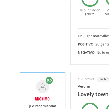
Tu puntuación
V
general
so
Un lugar maravillos
POSITIVO:
Su gente
NEGATIVO:
No le e
10/07/2023
En fam
9.5
Verona
Lovely town
ANÓNIMO
¡Lo recomienda!