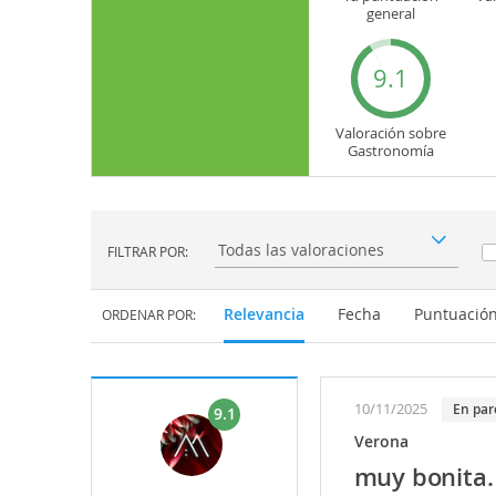
general
9.1
Valoración sobre
Gastronomía
FILTRAR POR:
Filtrar por:
Relevancia
Fecha
Puntuació
ORDENAR POR:
10/11/2025
En par
9.1
Verona
muy bonita.