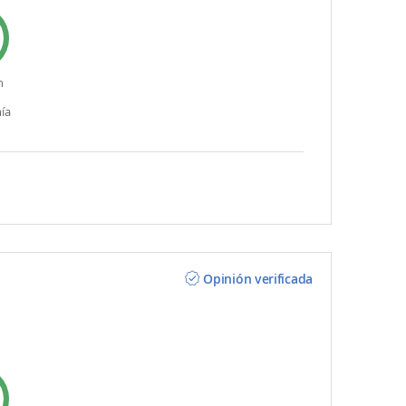
n
ía
Opinión verificada