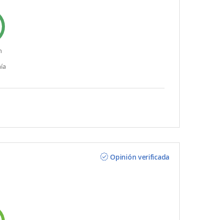
n
ía
Opinión verificada