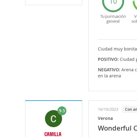
10
Tu puntuación
V
general
so
Ciudad muy bonita 
POSITIVO:
Ciudad p
NEGATIVO:
Arena c
en la arena
16/10/2023
Con a
9.5
Verona
Wonderful C
CAMILLA