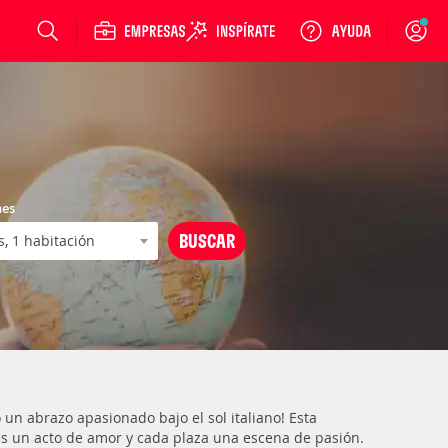
Login
nes
un abrazo apasionado bajo el sol italiano! Esta
 es un acto de amor y cada plaza una escena de pasión.