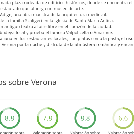
nimada plaza rodeada de edificios históricos, donde se encuentra el
al restaurado que alberga un museo de arte.
o Adige, una obra maestra de la arquitectura medieval.
 la familia Scaligeri en la iglesia de Santa María Antica.
antiguo teatro al aire libre en el corazón de la ciudad.
 bodega local y prueba el famoso Valpolicella o Amarone.
aliana en los restaurantes locales, con platos como la pasta, el risot
 Verona por la noche y disfruta de la atmósfera romántica y encan
os sobre Verona
8.8
7.8
8.8
6.6
loración sobre
Valoración sobre
Valoración sobre
Valoración so