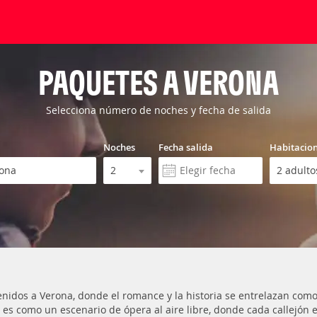
PAQUETES A VERONA
Selecciona número de noches y fecha de salida
Noches
Fecha salida
Habitacio
enidos a Verona, donde el romance y la historia se entrelazan como 
 es como un escenario de ópera al aire libre, donde cada callejón