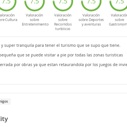
7.5
7.5
7.5
7.5
7.5
aloración
Valoración
Valoración
Valoración
Valoració
bre Cultura
sobre
sobre
sobre Deportes
sobre
Entretenimiento
Recorridos
y aventuras
Gastronom
turísticos
y super tranquila para tener el turismo que se supo que tiene.
equeña que se puede visitar a pie por todas las zonas turisticas
errada por obras ya que estan retaurandola por los juegos de invie
migos
ity