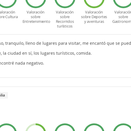
aloración
Valoración
Valoración
Valoración
Valoració
bre Cultura
sobre
sobre
sobre Deportes
sobre
Entretenimiento
Recorridos
y aventuras
Gastronom
turísticos
o, tranquilo, lleno de lugares para visitar, me encantó que se pued
, la ciudad en sí, los lugares turísticos, comida.
ncontré nada negativo.
ilia