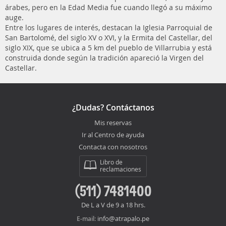
árabes, pero en la Edad Media fue cuando llegó a su máximo
auge.
Entre los lugares de interés, destacan la Iglesia Parroquial de
San Bartolomé, del siglo XV o XVI, y la Ermita del Castellar, del
siglo XIX, que se ubica a 5 km del pueblo de Villarrubia y está
construida donde según la tradición apareció la Virgen del
Castellar.
¿Dudas? Contáctanos
Mis reservas
Ir al Centro de ayuda
Contacta con nosotros
Libro de
reclamaciones
(511) 7481400
De L a V de 9 a 18 hrs.
info@atrapalo.pe
E-mail: