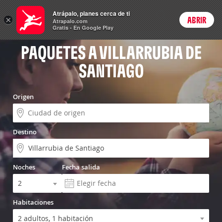
Vuelo+Hotel
Atrápalo, planes cerca de ti
×
ABRIR
Login
Atrapalo.com
Gratis - En Google Play
PAQUETES A VILLARRUBIA DE
SANTIAGO
Origen
Destino
Noches
Fecha salida
Habitaciones