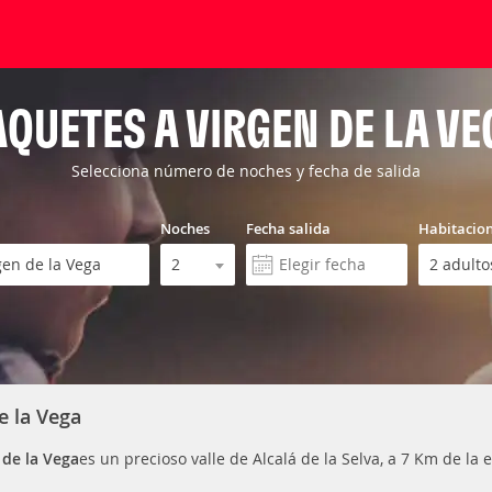
AQUETES A VIRGEN DE LA VE
Selecciona número de noches y fecha de salida
Noches
Fecha salida
Habitacio
e la Vega
 de la Vega
es un precioso valle de Alcalá de la Selva, a 7 Km de la 