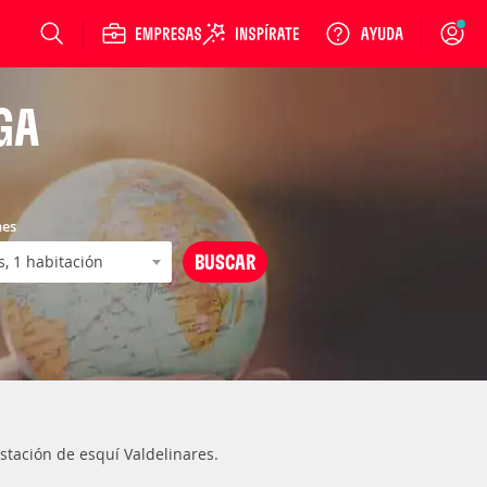
Login
GA
nes
estación de esquí Valdelinares.