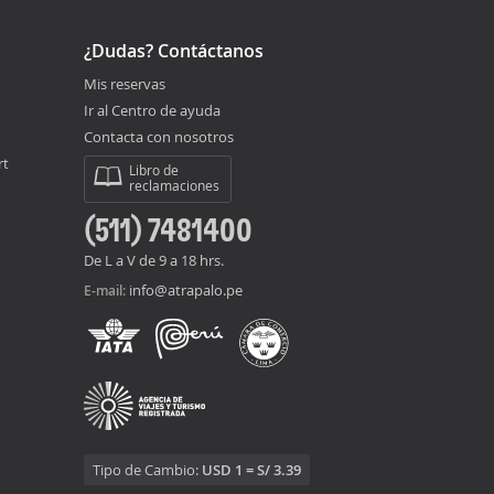
¿Dudas? Contáctanos
Mis reservas
Ir al Centro de ayuda
Contacta con nosotros
rt
Libro de
reclamaciones
(511) 7481400
De L a V de 9 a 18 hrs.
info@atrapalo.pe
E-mail:
Tipo de Cambio:
USD 1 = S/ 3.39