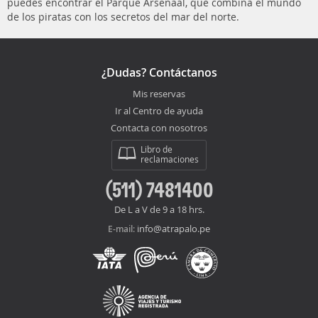
puedes encontrar el Parque Arsenaal, que combina el mundo
de los piratas con los secretos del mar del norte.
¿Dudas? Contáctanos
Mis reservas
Ir al Centro de ayuda
Contacta con nosotros
Libro de
reclamaciones
(511) 7481400
De L a V de 9 a 18 hrs.
info@atrapalo.pe
E-mail: