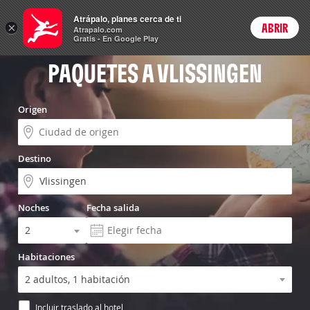
Vuelo+Hotel
Atrápalo, planes cerca de ti
×
ABRIR
Login
Atrapalo.com
Gratis - En Google Play
PAQUETES A VLISSINGEN
Origen
Destino
Noches
Fecha salida
Habitaciones
Incluir traslado al hotel