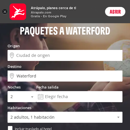
Vuelo+Hotel
Atrápalo, planes cerca de ti
×
ABRIR
Login
Atrapalo.com
Gratis - En Google Play
PAQUETES A WATERFORD
Origen
Destino
Noches
Fecha salida
Habitaciones
Incluir traslado al hotel