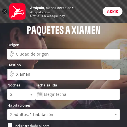
Vuelo+Hotel
Atrápalo, planes cerca de ti
×
ABRIR
Login
Atrapalo.com
Gratis - En Google Play
PAQUETES A XIAMEN
Origen
Destino
Noches
Fecha salida
Habitaciones
Incluir traslado al hotel