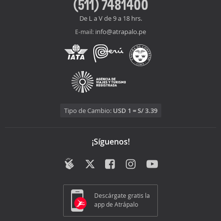
(511) 7481400
De L a V de 9 a 18 hrs.
info@atrapalo.pe
E-mail:
Tipo de Cambio:
USD 1 = S/ 3.39
¡Síguenos!
Descárgate gratis la
app de Atrápalo