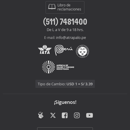
Libro de
reclamaciones
(511) 7481400
De L a V de 9 a 18 hrs.
info@atrapalo.pe
E-mail:
Tipo de Cambio:
USD 1 = S/ 3.39
¡Síguenos!