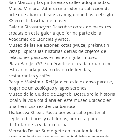
San Marcos y las pintorescas calles adoquinadas.
Museo Mimara: Admira una extensa colección de
arte que abarca desde la antigüedad hasta el siglo
XX en este fascinante museo.
Galería Strossmayer: Descubre obras de maestros
croatas en esta galería que forma parte de la
Academia de Ciencias y Artes.
Museo de las Relaciones Rotas (Muzej prekinutih
veza): Explora las historias detrás de objetos de
relaciones pasadas en este singular museo.
Plaza Ban Jela?i?: Sumérgete en la vida urbana en
esta animada plaza rodeada de tiendas,
restaurantes y cafés.
Parque Maksimir: Relájate en este extenso parque,
hogar de un zoológico y lagos serenos.
Museo de la Ciudad de Zagreb: Descubre la historia
local y la vida cotidiana en este museo ubicado en
una hermosa residencia barroca.
Tkalciceva Street: Pasea por esta calle peatonal
repleta de bares y cafeterías, perfecta para
disfrutar de la vida nocturna.
Mercado Dolac: Sumérgete en la autenticidad
croata mientras exploras este bullicioso mercado