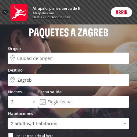
Vuelo+Hotel
Atrápalo, planes cerca de ti
×
ABRIR
Login
Atrapalo.com
Gratis - En Google Play
PAQUETES A ZAGREB
Origen
Destino
Noches
Fecha salida
Habitaciones
Incluir traslado al hotel