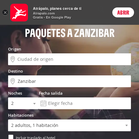
Vuelo+Hotel
Atrápalo, planes cerca de ti
×
ABRIR
Login
Atrapalo.com
Gratis - En Google Play
PAQUETES A ZANZIBAR
Origen
Destino
Noches
Fecha salida
Habitaciones
Incluir traslado al hotel