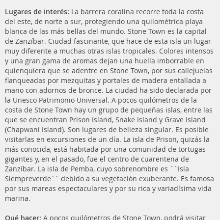
Lugares de interés:
La barrera coralina recorre toda la costa
del este, de norte a sur, protegiendo una quilométrica playa
blanca de las más bellas del mundo. Stone Town es la capital
de Zanzíbar. Ciudad fascinante, que hace de esta isla un lugar
muy diferente a muchas otras islas tropicales. Colores intensos
y una gran gama de aromas dejan una huella imborrable en
quienquiera que se adentre en Stone Town, por sus callejuelas
flanqueadas por mezquitas y portales de madera entallada a
mano con adornos de bronce. La ciudad ha sido declarada por
la Unesco Patrimonio Universal. A pocos quilómetros de la
costa de Stone Town hay un grupo de pequeñas islas, entre las
que se encuentran Prison Island, Snake Island y Grave Island
(Chapwani Island). Son lugares de belleza singular. Es posible
visitarlas en excursiones de un día. La isla de Prison, quizás la
más conocida, está habitada por una comunidad de tortugas
gigantes y, en el pasado, fue el centro de cuarentena de
Zanzíbar. La isla de Pemba, cuyo sobrenombre es ``Isla
Siempreverde´´ debido a su vegetación exuberante. Es famosa
por sus mareas espectaculares y por su rica y variadísima vida
marina.
Qué hacer:
A pocos quilómetros de Stone Town, podrá visitar