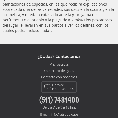
plantaciones de especias, en las que recibirá explicaciones
sobre cada una de las variedades, sus usos en la cocina y en la
cosmética, y quedará extasiado ante la gran gama de
perfumes. En el pueblo y la playa de Kizimkazi los pescadores
del lugar le llevarán en sus barcos a ver los delfines, con los
cuales podrá incluso nadar.
¿Dudas? Contáctanos
Mis reservas
Ir al Centro de ayuda
Contacta con nosotros
Libro de
reclamaciones
(511) 7481400
De L a V de 9 a 18 hrs.
info@atrapalo.pe
E-mail: