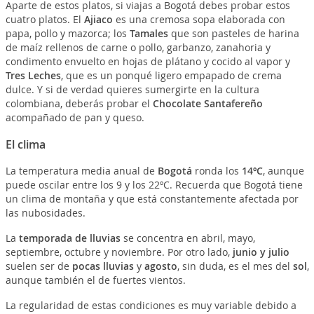
Aparte de estos platos, si viajas a Bogotá debes probar estos
cuatro platos. El
Ajiaco
es una cremosa sopa elaborada con
papa, pollo y mazorca; los
Tamales
que son pasteles de harina
de maíz rellenos de carne o pollo, garbanzo, zanahoria y
condimento envuelto en hojas de plátano y cocido al vapor y
Tres Leches
, que es un ponqué ligero empapado de crema
dulce. Y si de verdad quieres sumergirte en la cultura
colombiana, deberás probar el
Chocolate Santafereño
acompañado de pan y queso.
El clima
La temperatura media anual de
Bogotá
ronda los
14ºC
, aunque
puede oscilar entre los 9 y los 22ºC. Recuerda que Bogotá tiene
un clima de montaña y que está constantemente afectada por
las nubosidades.
La
temporada de lluvias
se concentra en abril, mayo,
septiembre, octubre y noviembre. Por otro lado,
junio y julio
suelen ser de
pocas lluvias
y
agosto
, sin duda, es el mes del
sol
,
aunque también el de fuertes vientos.
La regularidad de estas condiciones es muy variable debido a