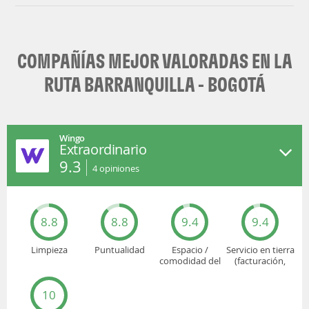
COMPAÑÍAS MEJOR VALORADAS EN LA
RUTA BARRANQUILLA - BOGOTÁ
Wingo
Extraordinario
9.3
4
opiniones
8.8
8.8
9.4
9.4
Limpieza
Puntualidad
Espacio /
Servicio en tierra
comodidad del
(facturación,
asiento
embarque...)
10