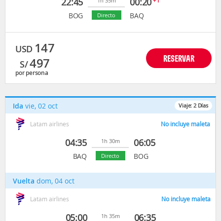
22:45
00:20
+1
1h 35m
BOG
BAQ
Directo
147
USD
RESERVAR
497
S/
por persona
Ida
vie, 02 oct
Viaje:
2
Días
Latam airlines
No incluye maleta
04:35
06:05
1h 30m
BAQ
BOG
Directo
Vuelta
dom, 04 oct
Latam airlines
No incluye maleta
05:00
06:35
1h 35m