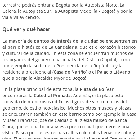
terrestre podrás entrar a Bogotá por la Autopista Norte, La
Calera, la Autopista Sur, la Autopista Medellía - Bogotá y por la
vía a Villavicencio.
Qué ver y qué hacer
La mayoría de puntos de interés de la ciudad se encuentran en
el barrio histórico de La Candelaria,
que es el corazón histórico
y cultural de la ciudad. En esta zona se encuentran muchos de
los órganos del gobierno nacional y del Distrito Capital, como
por ejemplo la sede de la Presidencia de la República y la
residencia presidencial (
Casa de Nariño
) o el
Palacio Liévano
que alberga la Alacaldía Myor de Bogotá.
En la plaza principal de esta zona, la
Plaza de Bolívar
,
encontrarás la
Catedral Primada
. Además, esta plaza está
rodeada de numerosos edificios dignos de ver, como los del
gobierno, de estilo neo-clásico. Muchos otros museos y plazas
se encuentran también en este barrio como por ejemplo la Casa
Museo Francisco José de Caldas o la iglesia museo de
Santa
Clara
, que es una bonita iglesia pre-colonial que merece una
visita. Pasea por las estrechas calles coloniales llenas de color y
vida. El museo más impresionante es el
Museo del Oro
con una