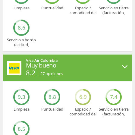
Limpieza
Puntualidad
Espacio /
Servicio en tierra
comodidad del
(facturación,
asiento
embarque...)
8.6
Servicio a bordo
(actitud,
cuidado...)
Viva Air Colombia
Muy bueno
8.2
27
opiniones
9.3
8.8
6.9
7.4
Limpieza
Puntualidad
Espacio /
Servicio en tierra
comodidad del
(facturación,
asiento
embarque...)
8.5