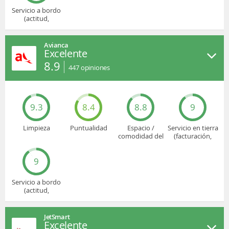
Servicio a bordo
(actitud,
cuidado...)
Avianca
Excelente
8.9
447
opiniones
9.3
8.4
8.8
9
Limpieza
Puntualidad
Espacio /
Servicio en tierra
comodidad del
(facturación,
asiento
embarque...)
9
Servicio a bordo
(actitud,
cuidado...)
JetSmart
Excelente