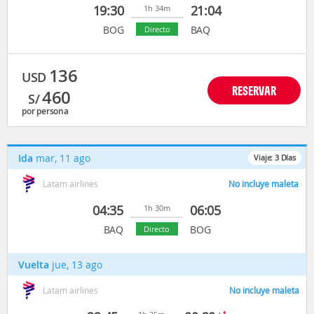
19:30
21:04
1h 34m
BOG
BAQ
Directo
136
USD
RESERVAR
460
S/
por persona
Ida
mar, 11 ago
Viaje:
3
Días
Latam airlines
No incluye maleta
04:35
06:05
1h 30m
BAQ
BOG
Directo
Vuelta
jue, 13 ago
Latam airlines
No incluye maleta