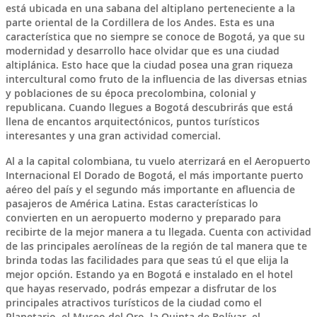
está ubicada en una sabana del altiplano perteneciente a la
parte oriental de la
Cordillera de los Andes
. Esta es una
característica que no siempre se conoce de
Bogotá
, ya que su
modernidad y desarrollo hace olvidar que es una ciudad
altiplánica. Esto hace que la ciudad posea una
gran riqueza
intercultural
como fruto de la influencia de las diversas etnias
y poblaciones de su época precolombina, colonial y
republicana. Cuando llegues a
Bogotá
descubrirás que está
llena de encantos arquitectónicos, puntos turísticos
interesantes y una
gran actividad comercial
.
Al a la capital colombiana, tu vuelo aterrizará en el
Aeropuerto
Internacional El Dorado de Bogotá
, el más importante puerto
aéreo del país y el segundo más importante en afluencia de
pasajeros de América Latina. Estas características lo
convierten en un
aeropuerto moderno
y preparado para
recibirte de la mejor manera a tu llegada. Cuenta con actividad
de las principales aerolíneas de la región de tal manera que te
brinda todas las facilidades para que seas tú el que elija la
mejor opción. Estando ya en
Bogotá
e instalado en el hotel
que hayas reservado, podrás empezar a disfrutar de los
principales atractivos turísticos de la ciudad como el
Planetario, el
Museo del Oro
, la
Quinta de Bolívar
, el