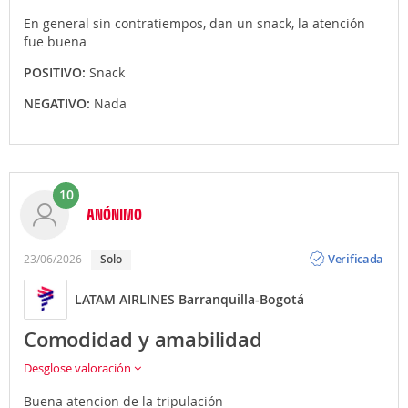
podrás hacerlo en
coche de alquiler
o propio.
En general sin contratiempos, dan un snack, la atención
Atrápalo te ofrece la posibilidad de contratar traslados
fue buena
privados al realizar la reserva de tu Vuelo + Hotel.
POSITIVO:
Snack
NEGATIVO:
Nada
10
ANÓNIMO
Opinión
Verificada
23/06/2026
Solo
LATAM AIRLINES Barranquilla-Bogotá
Comodidad y amabilidad
Desglose valoración
Buena atencion de la tripulación