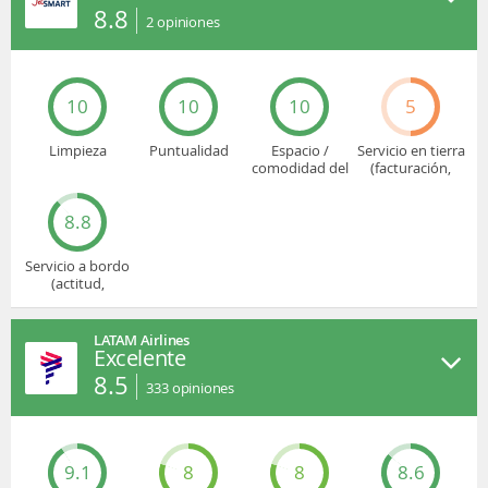
8.8
2
opiniones
10
10
10
5
Limpieza
Puntualidad
Espacio /
Servicio en tierra
comodidad del
(facturación,
asiento
embarque...)
8.8
Servicio a bordo
(actitud,
cuidado...)
LATAM Airlines
Excelente
8.5
333
opiniones
9.1
8
8
8.6