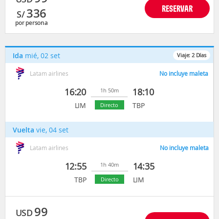
RESERVAR
336
S/
por persona
Ida
mié, 02 set
Viaje:
2
Días
Latam airlines
No incluye maleta
16:20
18:10
1h 50m
LIM
TBP
Directo
Vuelta
vie, 04 set
Latam airlines
No incluye maleta
12:55
14:35
1h 40m
TBP
LIM
Directo
99
USD