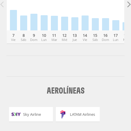
7
8
9
10
11
12
13
14
15
16
17
18
Vie
Sáb
Dom
Lun
Mar
Mié
Jue
Vie
Sáb
Dom
Lun
Mar
AEROLÍNEAS
Sky Airline
LATAM Airlines