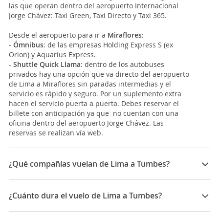
las que operan dentro del aeropuerto Internacional
Jorge Chávez: Taxi Green, Taxi Directo y Taxi 365.
Desde el aeropuerto para ir a
Miraflores
:
-
Ómnibus
: de las empresas Holding Express S (ex
Orion) y Aquarius Express.
-
Shuttle Quick Llama
: dentro de los autobuses
privados hay una opción que va directo del aeropuerto
de Lima a Miraflores sin paradas intermedias y el
servicio es rápido y seguro. Por un suplemento extra
hacen el servicio puerta a puerta. Debes reservar el
billete con anticipación ya que no cuentan con una
oficina dentro del aeropuerto Jorge Chávez. Las
reservas se realizan vía web.
¿Qué compañías vuelan de Lima a Tumbes?
Las compañías que vuelan de Lima a Tumbes son:
LATAM Airlines, Sky Airline
¿Cuánto dura el vuelo de Lima a Tumbes?
La duración media para viajar entre Lima y Tumbes es